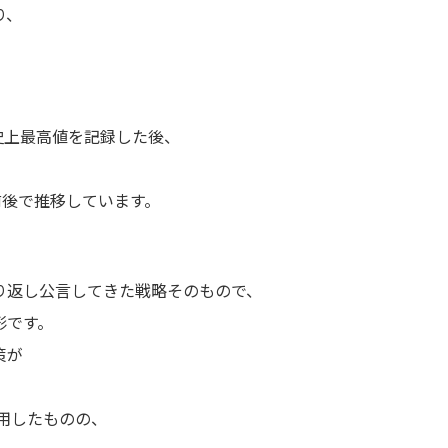
り、
、
。
の史上最高値を記録した後、
ル前後で推移しています。
り返し公言してきた戦略そのもので、
形です。
策が
採用したものの、