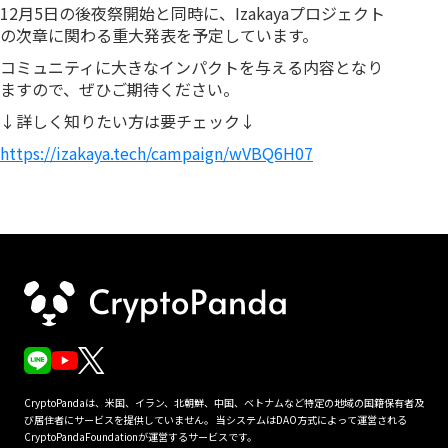
12月5日の後夜祭開始と同時に、Izakayaプロジェクト
の次章に関わる重大発表を予定しています。
コミュニティに大きなインパクトを与える内容となり
ますので、ぜひご期待ください。
↓詳しく知りたい方は要チェック↓
https://izakaya.tech/campaign/wVBQ6H07
CryptoPandaは、米国、イラン、北朝鮮、中国、ベトナムなど特定の地域の国籍保有者及
び居住者にサービスを提供していません。 当システムはDAO方式によって運営される
CryptoPandaFoundationが運営するサービスです。