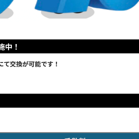
施中！
料にて交換が可能です！
。