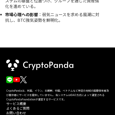
ステムの基盤と位置づけ、グループを通じた資産強
化を進めている。
市場心理への影響
：弱気ニュースを求める風潮に対
抗し、BTC強気姿勢を鮮明化。
CryptoPandaは、米国、イラン、北朝鮮、中国、ベトナムなど特定の地域の国籍保有者及
び居住者にサービスを提供していません。 当システムはDAO方式によって運営される
CryptoPandaFoundationが運営するサービスです。
サービス概要
よくあるご質問
お問い合わせ