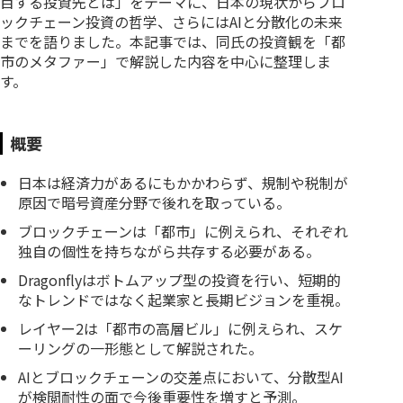
目する投資先とは」をテーマに、日本の現状からブロ
ックチェーン投資の哲学、さらにはAIと分散化の未来
までを語りました。本記事では、同氏の投資観を「都
市のメタファー」で解説した内容を中心に整理しま
す。
概要
日本は経済力があるにもかかわらず、規制や税制が
原因で暗号資産分野で後れを取っている。
ブロックチェーンは「都市」に例えられ、それぞれ
独自の個性を持ちながら共存する必要がある。
Dragonflyはボトムアップ型の投資を行い、短期的
なトレンドではなく起業家と長期ビジョンを重視。
レイヤー2は「都市の高層ビル」に例えられ、スケ
ーリングの一形態として解説された。
AIとブロックチェーンの交差点において、分散型AI
が検閲耐性の面で今後重要性を増すと予測。