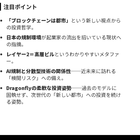
注目ポイント
「ブロックチェーンは都市」
という新しい視点から
の投資哲学。
日本の規制環境
が起業家の流出を招いている現状へ
の指摘。
レイヤー2＝高層ビル
というわかりやすいメタファ
ー。
AI規制と分散型技術の関係性
──近未来に訪れる
「検閲リスク」への備え。
Dragonflyの柔軟な投資姿勢
──過去のモデルに
固執せず、次世代の「新しい都市」への投資を続け
る姿勢。