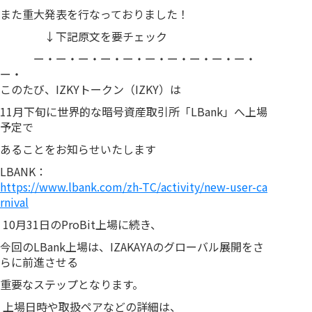
また重大発表を行なっておりました！
↓下記原文を要チェック
ー・ー・ー・ー・ー・ー・ー・ー・ー・ー・
ー・
このたび、IZKYトークン（IZKY）は
11月下旬に世界的な暗号資産取引所「LBank」へ上場
予定で
あることをお知らせいたします
LBANK：
https://www.lbank.com/zh-TC/activity/new-user-ca
rnival
10月31日のProBit上場に続き、
今回のLBank上場は、IZAKAYAのグローバル展開をさ
らに前進させる
重要なステップとなります。
上場日時や取扱ペアなどの詳細は、