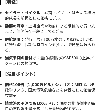
【特徴】
セイラー・サイクル
：暴落・バブルとは異なる構造
的成長を前提とした価格モデル。
需要の源泉
：上場企業や政府による継続的な買い支
えと、価値保存手段としての普及。
供給制限
：発行上限2,100万枚のうち93%以上が既
に発行済。長期保有コインも多く、流通量は限られ
る。
強気予測の裏付け
：量的緩和後のS&P500の上昇パ
ターンとの類似性。
【注目ポイント】
価格100倍（1,000万ドル）シナリオ
：AI時代、地
政学リスク、国家債務危機などを背景にした価値保
存需要。
慎重派の予測でも100万ドル
：供給の非流動性や毎
日の市場退出量を基にした需給均衡モデル。