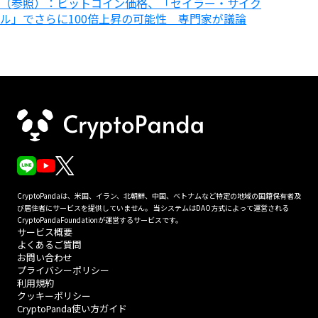
（参照）：ビットコイン価格、「セイラー・サイク
ル」でさらに100倍上昇の可能性 専門家が議論
CryptoPandaは、米国、イラン、北朝鮮、中国、ベトナムなど特定の地域の国籍保有者及
び居住者にサービスを提供していません。 当システムはDAO方式によって運営される
CryptoPandaFoundationが運営するサービスです。
サービス概要
よくあるご質問
お問い合わせ
プライバシーポリシー
利用規約
クッキーポリシー
CryptoPanda使い方ガイド